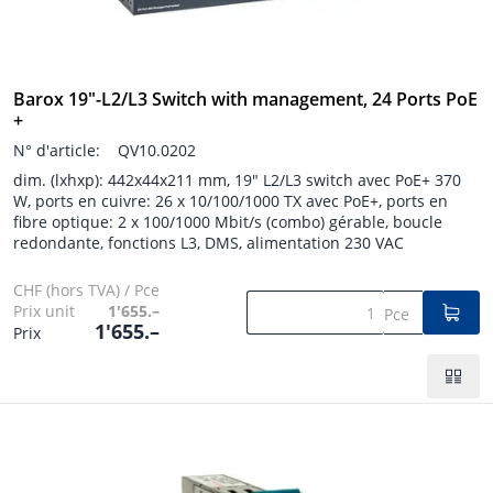
Barox 19"-L2/L3 Switch with management, 24 Ports PoE
+
N° d'article:
QV10.0202
dim. (lxhxp): 442x44x211 mm, 19" L2/L3 switch avec PoE+ 370
W, ports en cuivre: 26 x 10/100/1000 TX avec PoE+, ports en
fibre optique: 2 x 100/1000 Mbit/s (combo) gérable, boucle
redondante, fonctions L3, DMS, alimentation 230 VAC
CHF (hors TVA) / Pce
Prix unit
1'655.–
Pce
1'655.–
Prix