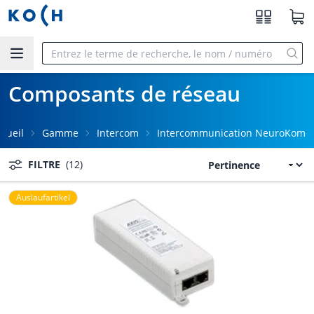
Aller au contenu principal
Composants de réseau
ccueil
Gamme
Intercom
Intercommunication NeuroKom
FILTRE
(12)
Auslaufartikel