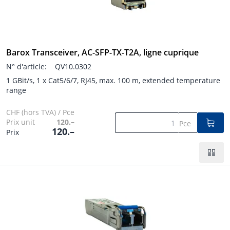
Barox Transceiver, AC-SFP-TX-T2A, ligne cuprique
N° d'article:
QV10.0302
1 GBit/s, 1 x Cat5/6/7, RJ45, max. 100 m, extended temperature
range
CHF (hors TVA) / Pce
Prix unit
120.–
Pce
120.–
Prix