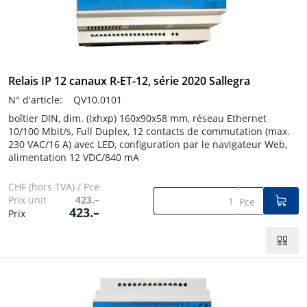
Relais IP 12 canaux R-ET-12, série 2020 Sallegra
N° d'article:
QV10.0101
boîtier DIN, dim. (lxhxp) 160x90x58 mm, réseau Ethernet
10/100 Mbit/s, Full Duplex, 12 contacts de commutation (max.
230 VAC/16 A) avec LED, configuration par le navigateur Web,
alimentation 12 VDC/840 mA
CHF (hors TVA) / Pce
Prix unit
423.–
Pce
423.–
Prix