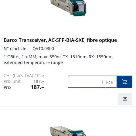
Barox Transceiver, AC-SFP-BIA-SXE, fibre optique
N° d'article:
QV10.0300
1 GBit/s, 1 x MM, max. 550m, TX: 1310nm, RX: 1550nm,
extended temperature range
CHF (hors TVA) / Pce
Prix unit
187.–
Pce
187.–
Prix