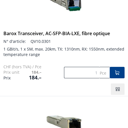
Barox Transceiver, AC-SFP-BIA-LXE, fibre optique
N° d'article:
QV10.0301
1 GBit/s, 1 x SM, max. 20km, TX: 1310nm, RX: 1550nm, extended
temperature range
CHF (hors TVA) / Pce
Prix unit
184.–
Pce
184.–
Prix