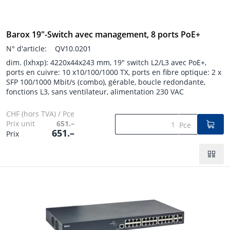
Barox 19"-Switch avec management, 8 ports PoE+
N° d'article:
QV10.0201
dim. (lxhxp): 4220x44x243 mm, 19" switch L2/L3 avec PoE+,
ports en cuivre: 10 x10/100/1000 TX, ports en fibre optique: 2 x
SFP 100/1000 Mbit/s (combo), gérable, boucle redondante,
fonctions L3, sans ventilateur, alimentation 230 VAC
CHF (hors TVA) / Pce
Prix unit
651.–
Pce
651.–
Prix