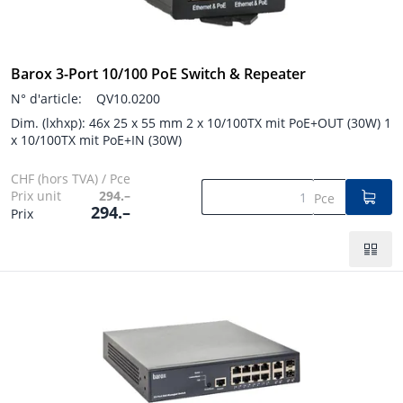
Barox 3-Port 10/100 PoE Switch & Repeater
N° d'article:
QV10.0200
Dim. (lxhxp): 46x 25 x 55 mm 2 x 10/100TX mit PoE+OUT (30W) 1
x 10/100TX mit PoE+IN (30W)
CHF (hors TVA) / Pce
Prix unit
294.–
Pce
294.–
Prix