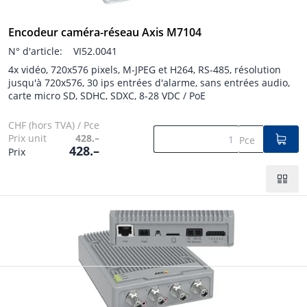
Encodeur caméra-réseau Axis M7104
N° d'article:
VI52.0041
4x vidéo, 720x576 pixels, M-JPEG et H264, RS-485, résolution
jusqu'à 720x576, 30 ips entrées d'alarme, sans entrées audio,
carte micro SD, SDHC, SDXC, 8-28 VDC / PoE
CHF (hors TVA) / Pce
Prix unit
428.–
Pce
428.–
Prix