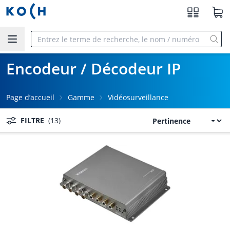
Aller au contenu principal
Encodeur / Décodeur IP
Page d’accueil
Gamme
Vidéosurveillance
FILTRE
(13)