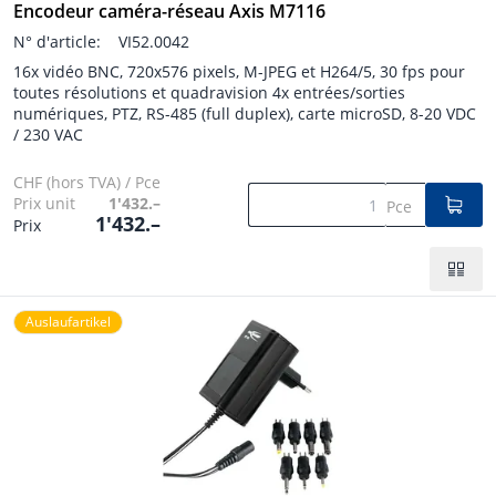
Encodeur caméra-réseau Axis M7116
N° d'article:
VI52.0042
16x vidéo BNC, 720x576 pixels, M-JPEG et H264/5, 30 fps pour
toutes résolutions et quadravision 4x entrées/sorties
numériques, PTZ, RS-485 (full duplex), carte microSD, 8-20 VDC
/ 230 VAC
CHF (hors TVA) / Pce
Prix unit
1'432.–
Pce
1'432.–
Prix
Auslaufartikel