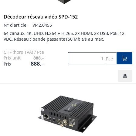
Décodeur réseau vidéo SPD-152
N° d'article:
VI42.0455
64 canaux, 4K, UHD, H.264 + H.265, 2x HDMI, 2x USB, PoE, 12
VDC, Réseau : bande passante150 Mbit/s au max.
CHF (hors TVA) / Pce
Prix unit
888.–
Pce
888.–
Prix