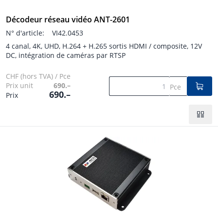
Décodeur réseau vidéo ANT-2601
N° d'article:
VI42.0453
4 canal, 4K, UHD, H.264 + H.265 sortis HDMI / composite, 12V
DC, intégration de caméras par RTSP
CHF (hors TVA) / Pce
Prix unit
690.–
Pce
690.–
Prix