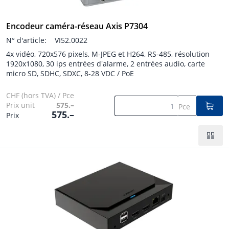
Encodeur caméra-réseau Axis P7304
N° d'article:
VI52.0022
4x vidéo, 720x576 pixels, M-JPEG et H264, RS-485, résolution
1920x1080, 30 ips entrées d'alarme, 2 entrées audio, carte
micro SD, SDHC, SDXC, 8-28 VDC / PoE
CHF (hors TVA) / Pce
Prix unit
575.–
Pce
575.–
Prix