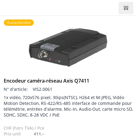
Auslaufartikel
Encodeur caméra-réseau Axis Q7411
N° d'article:
VI52.0061
1x vidéo, 720x576 pixel, 30ips(NTSC), H264 et M-JPEG, Vidéo
Motion Detection, RS-422/RS-485 interface de commande pour
télémétrie, entrées d'alarme, Mic-In, Audio-Out, carte micro SD,
SDHC, SDXC, 8-28 VDC / PoE
CHF (hors TVA) / Pce
Prix unit
411.–