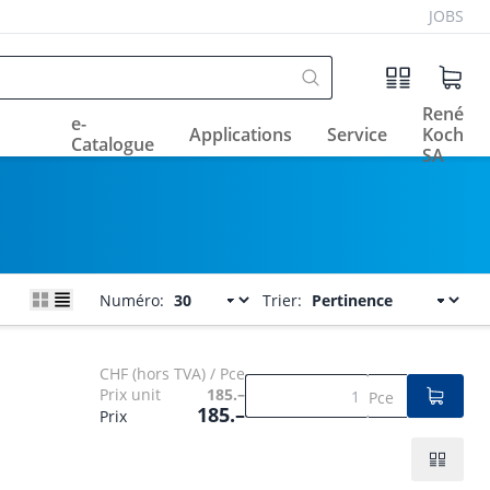
JOBS
René
e-
Applications
Service
Koch
Catalogue
SA
Numéro:
Trier:
CHF (hors TVA) / Pce
Prix unit
185.–
Pce
185.–
Prix