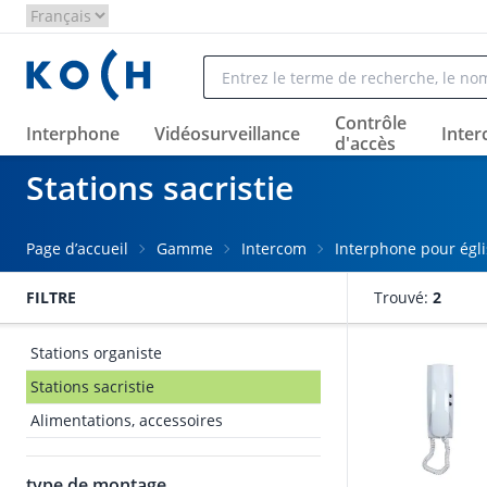
Aller au contenu principal
Contrôle
Interphone
Vidéosurveillance
Inte
d'accès
Stations sacristie
Page d’accueil
Gamme
Intercom
Interphone pour égli
FILTRE
Trouvé:
2
Stations organiste
Stations sacristie
Alimentations, accessoires
type de montage