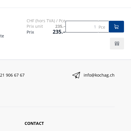
CHF (hors TVA) / Pce
Prix unit
235.–
Pce
235.–
Prix
te
21 906 67 67
info@kochag.ch
CONTACT