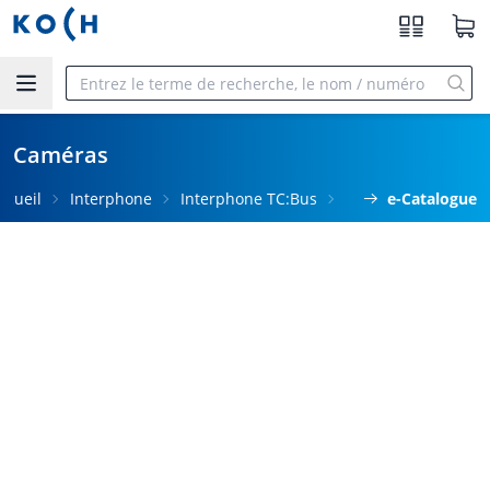
Aller au contenu principal
Caméras
ccueil
Interphone
Interphone TC:Bus
e-Catalogue