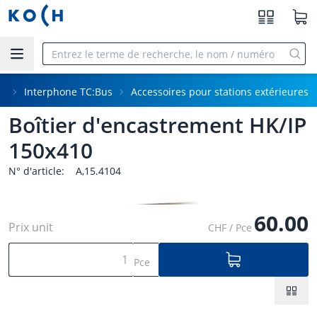
Aller au contenu principal
ne
Interphone TC:Bus
Accessoires pour stations extérieures
Boîtier d'encastrement HK/IP
150x410
N° d'article:
A,15.4104
60.00
Prix unit
CHF / Pce
Pce