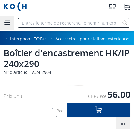
Aller au contenu principal
ne
Interphone TC:Bus
Accessoires pour stations extérieures
Boîtier d'encastrement HK/IP
240x290
N° d'article:
A,24.2904
56.00
Prix unit
CHF / Pce
Pce