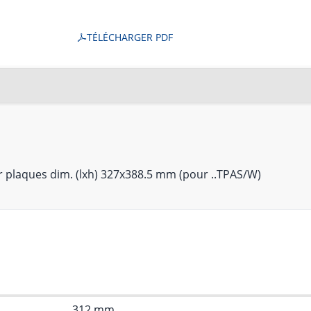
TÉLÉCHARGER PDF
 plaques dim. (lxh) 327x388.5 mm (pour ..TPAS/W)
312 mm