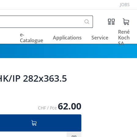
JOBS
René
e-
Applications
Service
Koch
Catalogue
SA
HK/IP 282x363.5
62.00
CHF / Pce