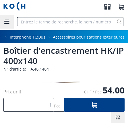
Aller au contenu principal
ne
Interphone TC:Bus
Accessoires pour stations extérieures
Boîtier d'encastrement HK/IP
400x140
N° d'article:
A,40.1404
54.00
Prix unit
CHF / Pce
Pce