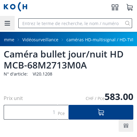
Aller au contenu principal
Gamme
Vidéosurveillance
caméras HD-multisignal / HD-TVI
Caméra bullet jour/nuit HD
MCB-68M2713M0A
N° d'article:
VI20.1208
583.00
Prix unit
CHF / Pce
Pce