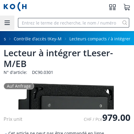
Aller au contenu principal
cès
Contrôle d’accès tKey-M
Lecteurs compacts / à intégrer
Lecteur à intégrer tLeser-
M/EB
N° d'article:
DC90.0301
Auf Anfrage
979.00
Prix unit
CHF / Pce
Cet article ne peut pas être commandé en ligne.