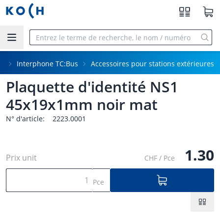
Aller au contenu principal
ne
Interphone TC:Bus
Accessoires pour stations extérieures
Plaquette d'identité NS1
45x19x1mm noir mat
N° d'article:
2223.0001
1.30
Prix unit
CHF / Pce
Pce