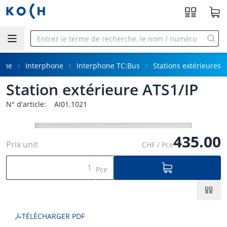
Aller au contenu principal
mme
Interphone
Interphone TC:Bus
Stations extérieures
Station extérieure ATS1/IP
N° d'article:
AI01.1021
435.00
Prix unit
CHF / Pce
Pce
TÉLÉCHARGER PDF