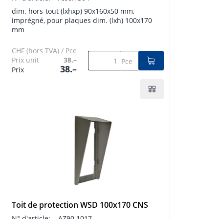
dim. hors-tout (lxhxp) 90x160x50 mm,
imprégné, pour plaques dim. (lxh) 100x170
mm
CHF (hors TVA) / Pce
Prix unit
38.–
Pce
38.–
Prix
Toit de protection WSD 100x170 CNS
N° d'article:
AZ90.1017