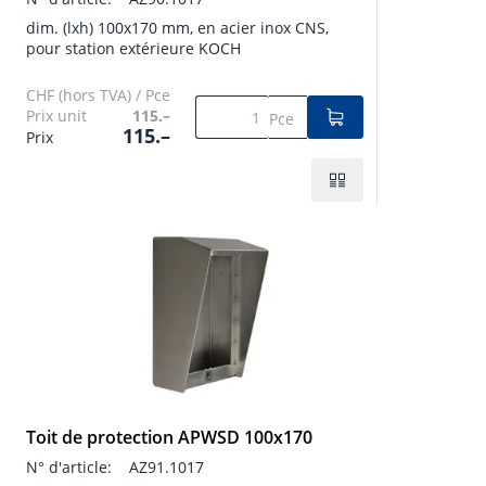
dim. (lxh) 100x170 mm, en acier inox CNS,
pour station extérieure KOCH
CHF (hors TVA) / Pce
Prix unit
115.–
Pce
115.–
Prix
Toit de protection APWSD 100x170
N° d'article:
AZ91.1017