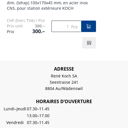
dim. (lxhxp) 100x170x45 mm, en acier inox
CNS, pour station extérieure KOCH
CHF (hors TVA) / Pce
Prix unit
300.–
Pce
300.–
Prix
ADRESSE
René Koch SA
Seestrasse 241
8804 Au/Wädenswil
HORAIRES D’OUVERTURE
Lundi–Jeudi
07.30–11.45
13.00–17.00
Vendredi
07.30–11.45