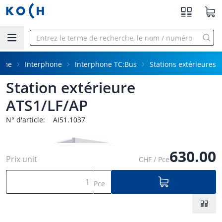
Aller au contenu principal
mme
Interphone
Interphone TC:Bus
Stations extérieures
Station extérieure
ATS1/LF/AP
N° d'article:
AI51.1037
630.00
Prix unit
CHF / Pce
Pce