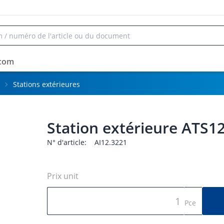
rcom
Stations extérieures
Station extérieure ATS1
N° d'article:
AI12.3221
Prix unit
Pce