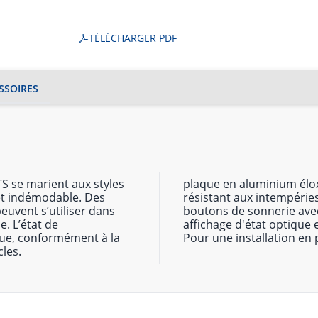
TÉLÉCHARGER PDF
SSOIRES
ATS se marient aux styles
plaque en aluminium élo
 et indémodable. Des
résistant aux intempérie
euvent s’utiliser dans
boutons de sonnerie avec 
e. L’état de
affichage d'état optique 
que, conformément à la
Pour une installation en p
les.