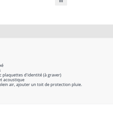
xé
s
plaquettes d'identité (à graver)
et acoustique
lein air, ajouter un toit de protection pluie.