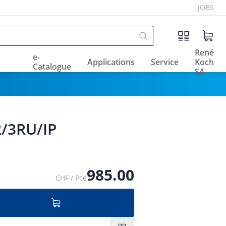
JOBS
René
e-
Applications
Service
Koch
Catalogue
SA
2/3RU/IP
985.00
CHF / Pce