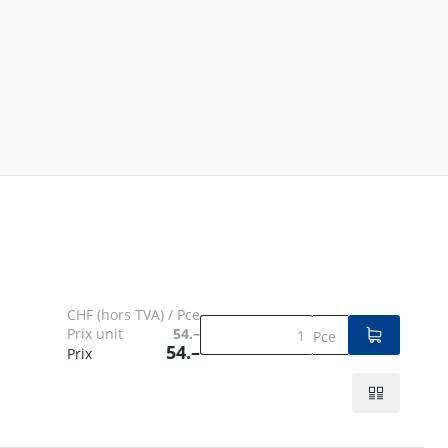
CHF (hors TVA) / Pce
Prix unit
54.–
Pce
54.–
Prix