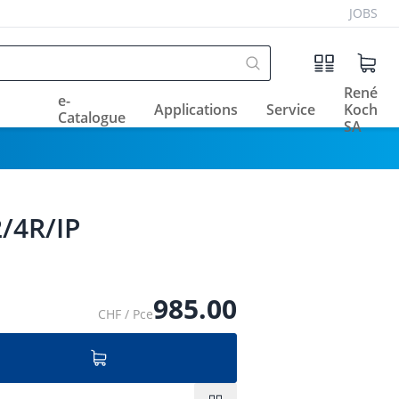
JOBS
René
e-
Applications
Service
Koch
Catalogue
SA
2/4R/IP
985.00
CHF / Pce