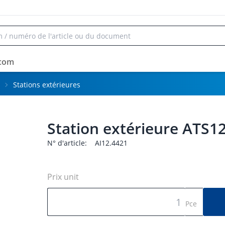
rcom
Stations extérieures
Station extérieure ATS1
N° d'article:
AI12.4421
Prix unit
Pce