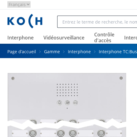
Aller au contenu principal
Contrôle
Interphone
Vidéosurveillance
Inte
d'accès
Page d’accueil
Gamme
Interphone
Interphone TC:Bus