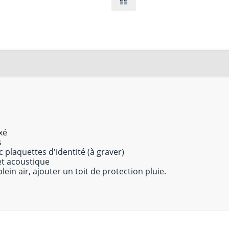
xé
s
plaquettes d'identité (à graver)
et acoustique
lein air, ajouter un toit de protection pluie.