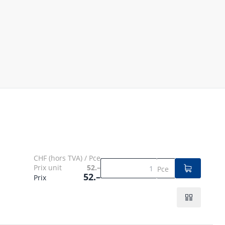
CHF (hors TVA) / Pce
Prix unit
52.–
Pce
52.–
Prix