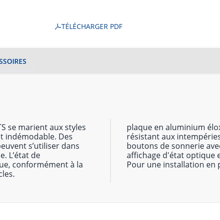
TÉLÉCHARGER PDF
SSOIRES
ATS se marient aux styles
plaque en aluminium élo
 et indémodable. Des
résistant aux intempérie
euvent s’utiliser dans
boutons de sonnerie avec 
e. L’état de
affichage d'état optique 
que, conformément à la
Pour une installation en p
les.