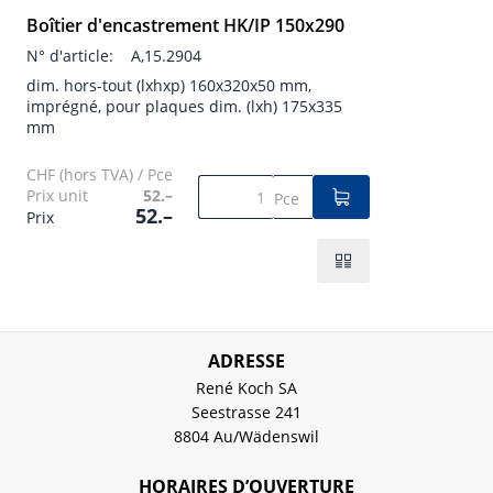
Boîtier d'encastrement HK/IP 150x290
N° d'article:
A,15.2904
dim. hors-tout (lxhxp) 160x320x50 mm,
imprégné, pour plaques dim. (lxh) 175x335
mm
CHF (hors TVA) / Pce
Prix unit
52.–
Pce
52.–
Prix
ADRESSE
René Koch SA
Seestrasse 241
8804 Au/Wädenswil
HORAIRES D’OUVERTURE