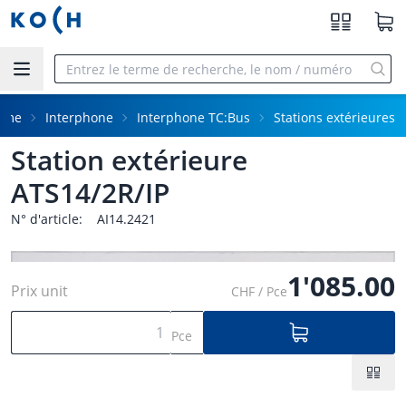
Aller au contenu principal
mme
Interphone
Interphone TC:Bus
Stations extérieures
Station extérieure
ATS14/2R/IP
N° d'article:
AI14.2421
1'085.00
Prix unit
CHF / Pce
Pce