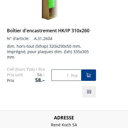
Boîtier d'encastrement HK/IP 310x260
N° d'article:
A,31.2604
dim. hors-tout (lxhxp) 320x290x50 mm,
imprégné, pour plaques dim. (lxh) 335x305
mm
CHF (hors TVA) / Pce
Prix unit
58.–
Pce
58.–
Prix
ADRESSE
René Koch SA