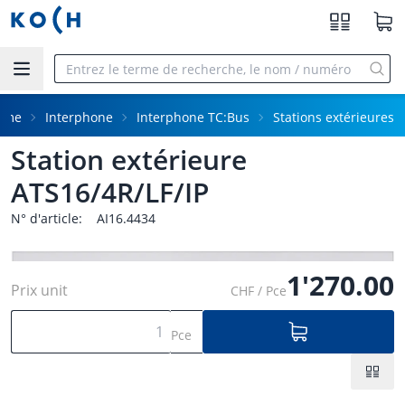
Aller au contenu principal
mme
Interphone
Interphone TC:Bus
Stations extérieures
Station extérieure
ATS16/4R/LF/IP
N° d'article:
AI16.4434
1'270.00
Prix unit
CHF / Pce
Pce