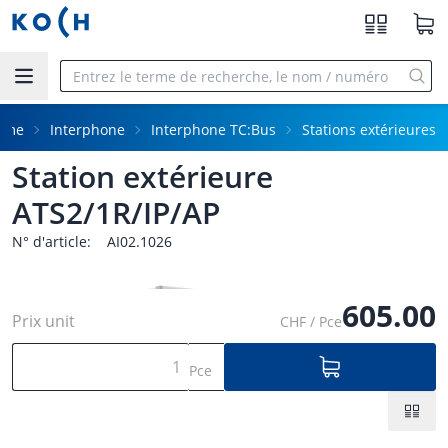
Aller au contenu principal
mme
Interphone
Interphone TC:Bus
Stations extérieures
Station extérieure
ATS2/1R/IP/AP
N° d'article:
AI02.1026
605.00
Prix unit
CHF / Pce
Pce