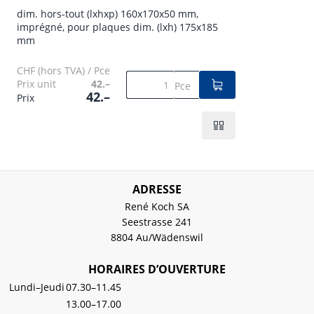
dim. hors-tout (lxhxp) 160x170x50 mm,
imprégné, pour plaques dim. (lxh) 175x185
mm
CHF (hors TVA) / Pce
Prix unit
42.–
Pce
42.–
Prix
ADRESSE
René Koch SA
Seestrasse 241
8804 Au/Wädenswil
HORAIRES D’OUVERTURE
Lundi–Jeudi
07.30–11.45
13.00–17.00