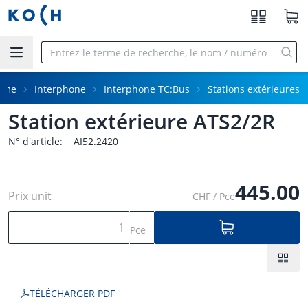
Aller au contenu principal
mme
Interphone
Interphone TC:Bus
Stations extérieures
Station extérieure ATS2/2R
N° d'article:
AI52.2420
445.00
Prix unit
CHF / Pce
Pce
TÉLÉCHARGER PDF