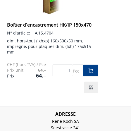
Boîtier d'encastrement HK/IP 150x470
N° d'article:
A,15.4704
dim. hors-tout (lxhxp) 160x500x50 mm,
imprégné, pour plaques dim. (lxh) 175x515
mm
CHF (hors TVA) / Pce
Prix unit
64.–
Pce
64.–
Prix
ADRESSE
René Koch SA
Seestrasse 241