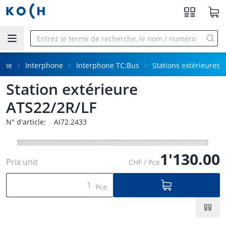
Aller au contenu principal
mme
Interphone
Interphone TC:Bus
Stations extérieures
Station extérieure
ATS22/2R/LF
N° d'article:
AI72.2433
1'130.00
Prix unit
CHF / Pce
Pce