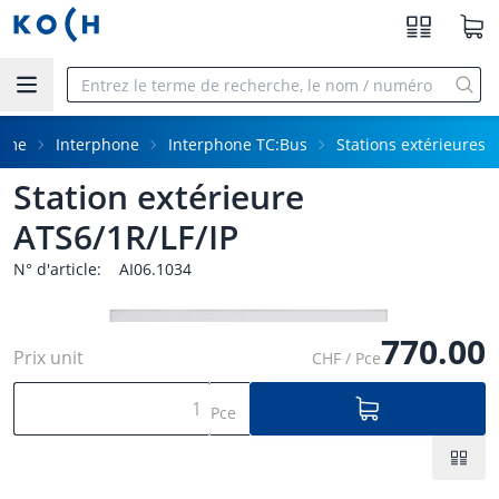
Aller au contenu principal
mme
Interphone
Interphone TC:Bus
Stations extérieures
Station extérieure
ATS6/1R/LF/IP
N° d'article:
AI06.1034
770.00
Prix unit
CHF / Pce
Pce