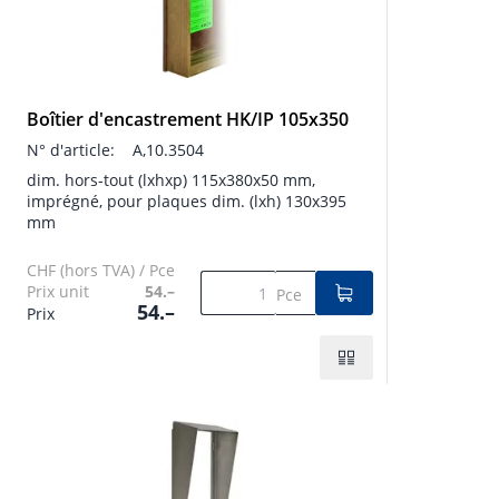
Boîtier d'encastrement HK/IP 105x350
N° d'article:
A,10.3504
dim. hors-tout (lxhxp) 115x380x50 mm,
imprégné, pour plaques dim. (lxh) 130x395
mm
CHF (hors TVA) / Pce
Prix unit
54.–
Pce
54.–
Prix