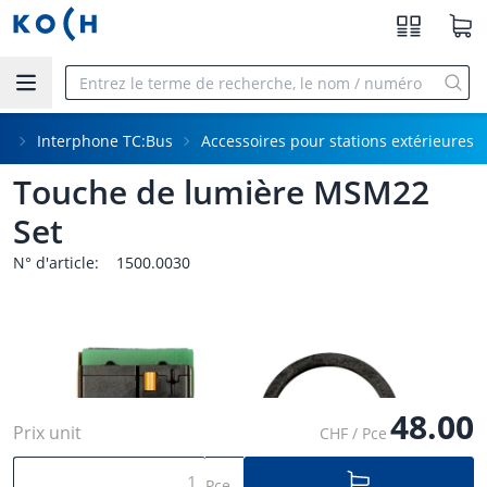
Aller au contenu principal
ne
Interphone TC:Bus
Accessoires pour stations extérieures
Touche de lumière MSM22
Set
N° d'article:
1500.0030
48.00
Prix unit
CHF / Pce
Pce