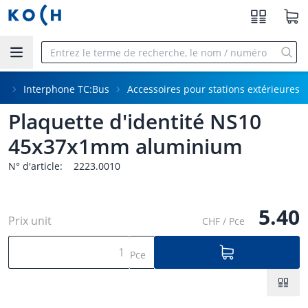
Aller au contenu principal
ne
Interphone TC:Bus
Accessoires pour stations extérieures
Plaquette d'identité NS10
45x37x1mm aluminium
N° d'article:
2223.0010
5.40
Prix unit
CHF / Pce
Pce