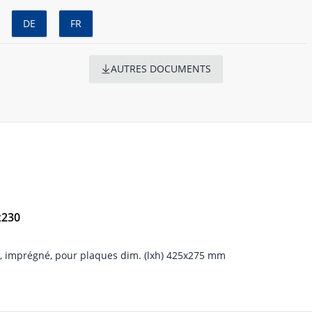
DE
FR
AUTRES DOCUMENTS
x230
, imprégné, pour plaques dim. (lxh) 425x275 mm