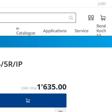
JOBS
René
e-
Applications
Service
Koch
Catalogue
SA
5/5R/IP
1'635.00
CHF / Pce