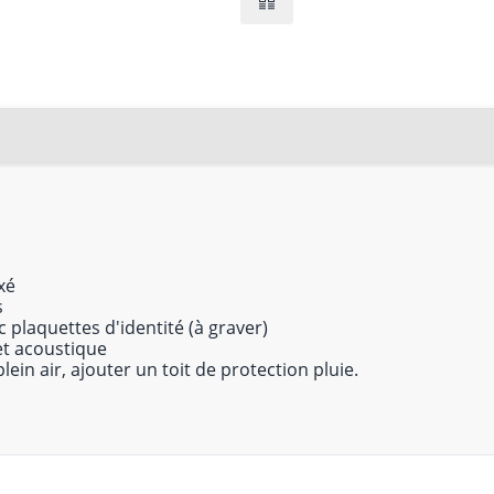
xé
s
plaquettes d'identité (à graver)
et acoustique
lein air, ajouter un toit de protection pluie.