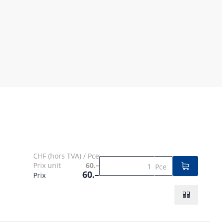
CHF (hors TVA) / Pce
Prix unit
60.–
Pce
60.–
Prix