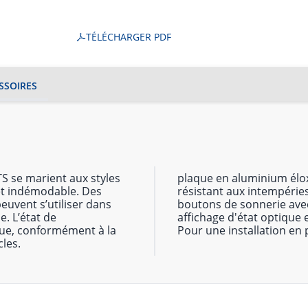
TÉLÉCHARGER PDF
SSOIRES
ATS se marient aux styles
plaque en aluminium élo
 et indémodable. Des
résistant aux intempérie
euvent s’utiliser dans
boutons de sonnerie avec 
e. L’état de
affichage d'état optique 
que, conformément à la
Pour une installation en p
les.