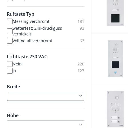
Ruftaste Typ
Messing verchromt
181
wetterfest; Zinkdruckguss
93
vernickelt
Vollmetall verchromt
63
Lichttaste 230 VAC
Nein
220
Ja
127
Breite
Höhe