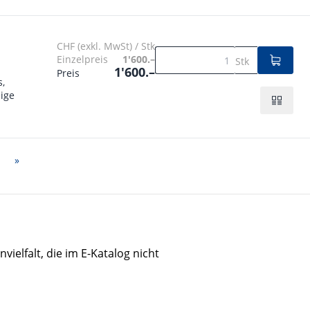
CHF (exkl. MwSt) / Stk
Einzelpreis
1'600.–
Stk
1'600.–
Preis
s,
ige
»
elfalt, die im E-Katalog nicht