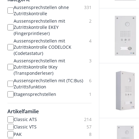
Aussensprechstellen ohne
331
Zutrittskontrolle
Aussensprechstellen mit
2
Zutrittskontrolle EKEY
(Fingerprintleser)
Aussensprechstellen mit
4
Zutrittskontrolle CODELOCK
(Codetastatur)
Aussensprechstellen mit
3
Zutrittskontrolle tKey
(Transponderleser)
Aussensprechstellen mit (TC:Bus)
6
Zutrittsfunktion
Etagensprechstellen
1
Artikelfamilie
Classic ATS
214
Classic VTS
57
PAK
8