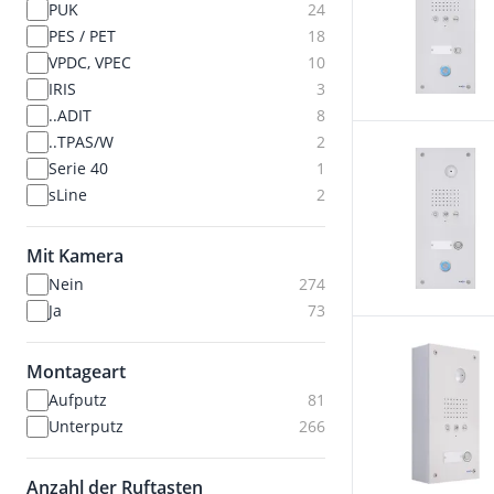
PUK
24
PES / PET
18
VPDC, VPEC
10
IRIS
3
..ADIT
8
..TPAS/W
2
Serie 40
1
sLine
2
Mit Kamera
Nein
274
Ja
73
Montageart
Aufputz
81
Unterputz
266
Anzahl der Ruftasten