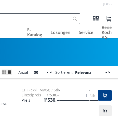
JOBS
René
E-
Lösungen
Service
Koch
Katalog
AG
Anzahl:
Sortieren:
CHF (exkl. MwSt) / Stk
Einzelpreis
1'530.–
Stk
1'530.–
Preis
era,