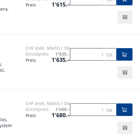
1'615.–
Preis
era,
CHF (exkl. MwSt) / Stk
Einzelpreis
1'635.–
Stk
1'635.–
Preis
s,
AC,
CHF (exkl. MwSt) / Stk
Einzelpreis
1'680.–
Stk
1'680.–
Preis
los,
system