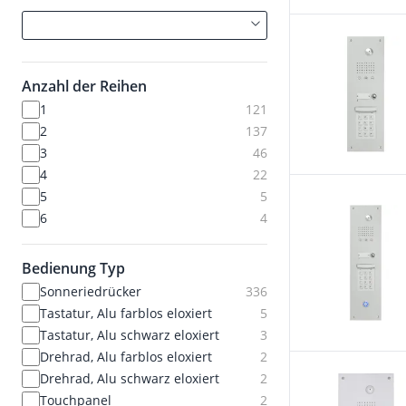
Anzahl der Reihen
1
121
2
137
3
46
4
22
5
5
6
4
Bedienung Typ
Sonneriedrücker
336
Tastatur, Alu farblos eloxiert
5
Tastatur, Alu schwarz eloxiert
3
Drehrad, Alu farblos eloxiert
2
Drehrad, Alu schwarz eloxiert
2
Touchpanel
2