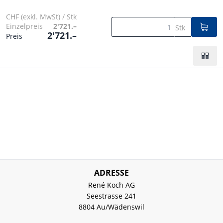
CHF (exkl. MwSt) / Stk
Einzelpreis
2'721.–
Stk
2'721.–
Preis
ADRESSE
René Koch AG
Seestrasse 241
8804 Au/Wädenswil