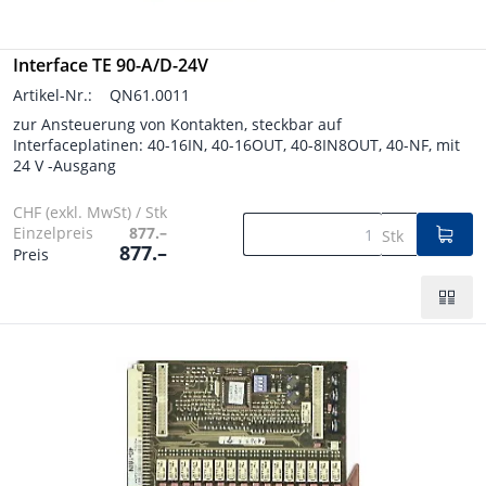
Interface TE 90-A/D-24V
Artikel-Nr.:
QN61.0011
zur Ansteuerung von Kontakten, steckbar auf
Interfaceplatinen: 40-16IN, 40-16OUT, 40-8IN8OUT, 40-NF, mit
24 V -Ausgang
CHF (exkl. MwSt) / Stk
Einzelpreis
877.–
Stk
877.–
Preis