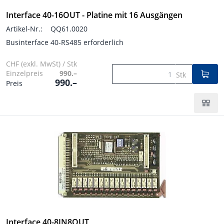
Interface 40-16OUT - Platine mit 16 Ausgängen
Artikel-Nr.:
QQ61.0020
Businterface 40-RS485 erforderlich
CHF (exkl. MwSt) / Stk
Einzelpreis
990.–
Stk
990.–
Preis
Interface 40-8IN8OUT