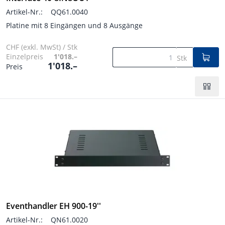
Artikel-Nr.:
QQ61.0040
Platine mit 8 Eingängen und 8 Ausgänge
CHF (exkl. MwSt) / Stk
Einzelpreis
1'018.–
Stk
1'018.–
Preis
Eventhandler EH 900-19''
Artikel-Nr.:
QN61.0020