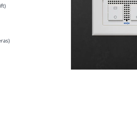
ft)
ras)