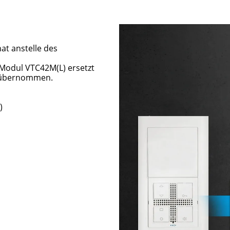
hat anstelle des
-Modul VTC42M(L) ersetzt
d übernommen.
)