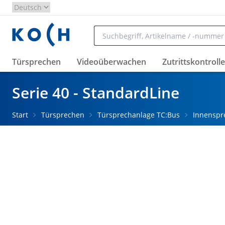
Zum Hauptinhalt springen
Türsprechen
Videoüberwachen
Zutrittskontrolle
Serie 40 - StandardLine
Start
Türsprechen
Türsprechanlage TC:Bus
Innenspr