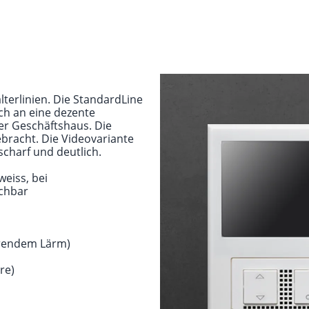
terlinien. Die StandardLine
ch an eine dezente
der Geschäftshaus. Die
bracht. Die Videovariante
scharf und deutlich.
eiss, bei
schbar
örendem Lärm)
re)