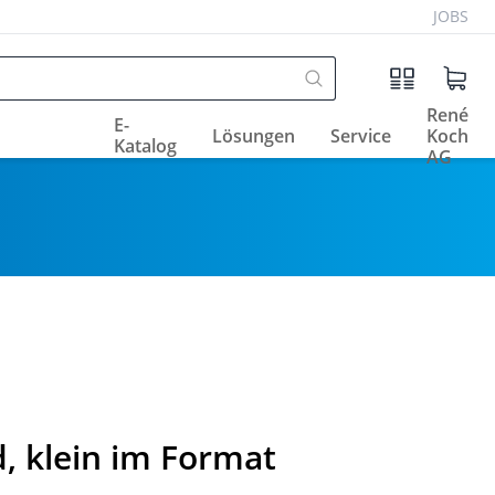
JOBS
René
E-
Lösungen
Service
Koch
Katalog
AG
d, klein im Format