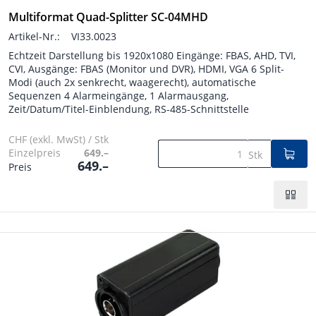
Multiformat Quad-Splitter SC-04MHD
Artikel-Nr.:
VI33.0023
Echtzeit Darstellung bis 1920x1080 Eingänge: FBAS, AHD, TVI,
CVI, Ausgänge: FBAS (Monitor und DVR), HDMI, VGA 6 Split-
Modi (auch 2x senkrecht, waagerecht), automatische
Sequenzen 4 Alarmeingänge, 1 Alarmausgang,
Zeit/Datum/Titel-Einblendung, RS-485-Schnittstelle
CHF (exkl. MwSt) / Stk
Einzelpreis
649.–
Stk
649.–
Preis