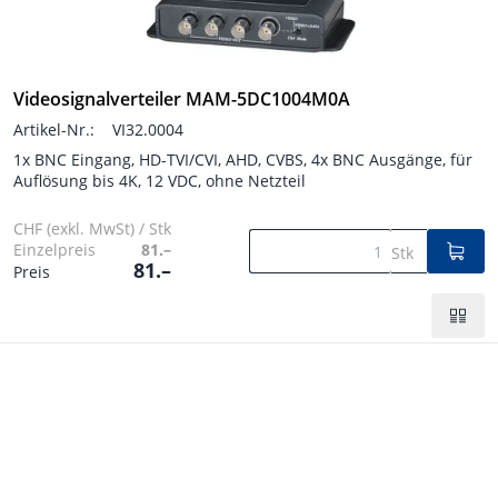
Videosignalverteiler MAM-5DC1004M0A
Artikel-Nr.:
VI32.0004
1x BNC Eingang, HD-TVI/CVI, AHD, CVBS, 4x BNC Ausgänge, für
Auflösung bis 4K, 12 VDC, ohne Netzteil
CHF (exkl. MwSt) / Stk
Einzelpreis
81.–
Stk
81.–
Preis