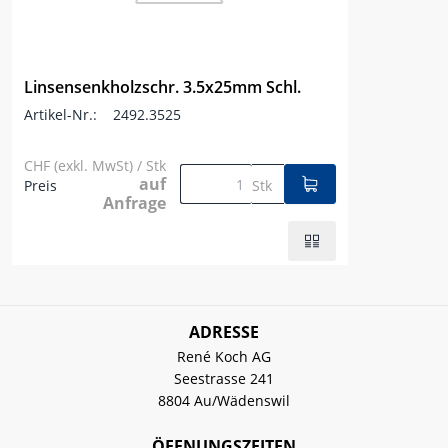
Linsensenkholzschr. 3.5x25mm Schl.
Artikel-Nr.:
2492.3525
CHF (exkl. MwSt) / Stk
auf
Preis
Stk
Anfrage
ADRESSE
René Koch AG
Seestrasse 241
8804 Au/Wädenswil
ÖFFNUNGSZEITEN