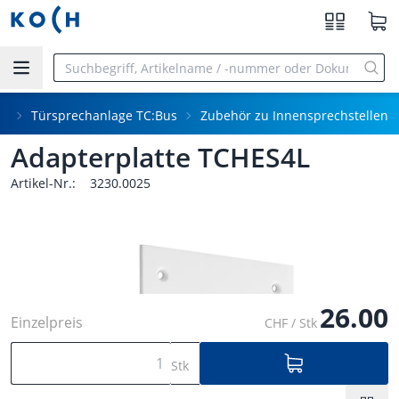
Zum Hauptinhalt springen
en
Türsprechanlage TC:Bus
Zubehör zu Innensprechstellen
Adapterplatte TCHES4L
Artikel-Nr.:
3230.0025
26.00
Einzelpreis
CHF / Stk
Stk