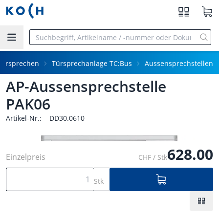
Zum Hauptinhalt springen
Türsprechen
Türsprechanlage TC:Bus
Aussensprechstellen
AP-Aussensprechstelle
PAK06
Artikel-Nr.:
DD30.0610
628.00
Einzelpreis
CHF / Stk
Stk