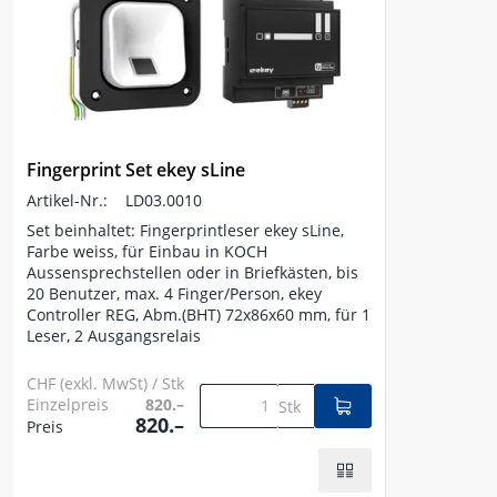
Fingerprint Set ekey sLine
Artikel-Nr.:
LD03.0010
Set beinhaltet: Fingerprintleser ekey sLine,
Farbe weiss, für Einbau in KOCH
Aussensprechstellen oder in Briefkästen, bis
20 Benutzer, max. 4 Finger/Person, ekey
Controller REG, Abm.(BHT) 72x86x60 mm, für 1
Leser, 2 Ausgangsrelais
CHF (exkl. MwSt) / Stk
Einzelpreis
820.–
Stk
820.–
Preis