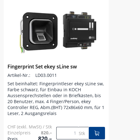
Fingerprint Set ekey sLine sw
Artikel-Nr.:
LD03.0011
Set beinhaltet: Fingerprintleser ekey sLine sw,
Farbe schwarz, für Einbau in KOCH
Aussensprechstellen oder in Briefkästen, bis
20 Benutzer, max. 4 Finger/Person, ekey
Controller REG, Abm.(BHT) 72x86x60 mm, für 1
Leser, 2 Ausgangsrelais
CHF (exkl. MwSt) / Stk
Einzelpreis
820.–
Stk
820.–
Preis