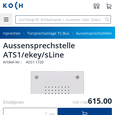
Zum Hauptinhalt springen
Türsprechen
Türsprechanlage TC:Bus
Aussensprechstellen
Aussensprechstelle
ATS1/ekey/sLine
Artikel-Nr.:
AS51.1720
615.00
Einzelpreis
CHF / Stk
Stk