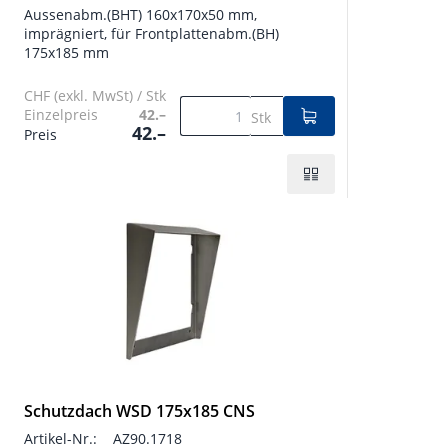
Aussenabm.(BHT) 160x170x50 mm,
imprägniert, für Frontplattenabm.(BH)
175x185 mm
CHF (exkl. MwSt) / Stk
Einzelpreis
42.–
Stk
42.–
Preis
Schutzdach WSD 175x185 CNS
Artikel-Nr.:
AZ90.1718