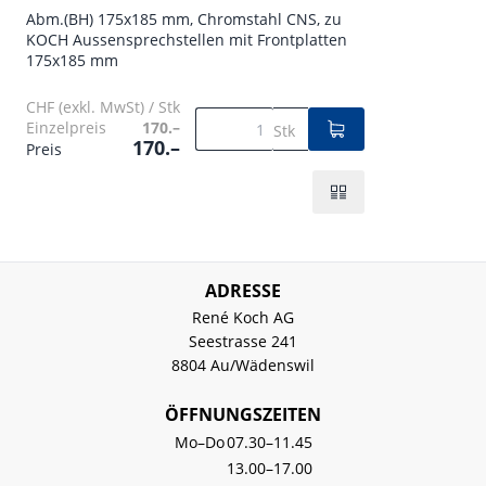
Abm.(BH) 175x185 mm, Chromstahl CNS, zu
KOCH Aussensprechstellen mit Frontplatten
175x185 mm
CHF (exkl. MwSt) / Stk
Einzelpreis
170.–
Stk
170.–
Preis
ADRESSE
René Koch AG
Seestrasse 241
8804 Au/Wädenswil
ÖFFNUNGSZEITEN
Mo–Do
07.30–11.45
13.00–17.00