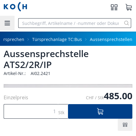
Zum Hauptinhalt springen
Türsprechen
Türsprechanlage TC:Bus
Aussensprechstellen
Aussensprechstelle
ATS2/2R/IP
Artikel-Nr.:
AI02.2421
485.00
Einzelpreis
CHF / Stk
Stk