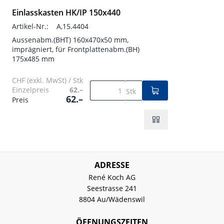
Einlasskasten HK/IP 150x440
Artikel-Nr.:
A,15.4404
Aussenabm.(BHT) 160x470x50 mm,
imprägniert, für Frontplattenabm.(BH)
175x485 mm
CHF (exkl. MwSt) / Stk
Einzelpreis
62.–
Stk
62.–
Preis
ADRESSE
René Koch AG
Seestrasse 241
8804 Au/Wädenswil
ÖFFNUNGSZEITEN