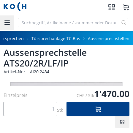
Zum Hauptinhalt springen
Türsprechen
Türsprechanlage TC:Bus
Aussensprechstellen
Aussensprechstelle
ATS20/2R/LF/IP
Artikel-Nr.:
AI20.2434
1'470.00
Einzelpreis
CHF / Stk
Stk