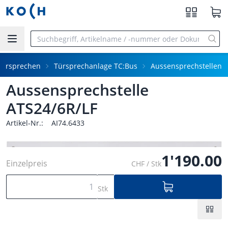
Zum Hauptinhalt springen
Türsprechen
Türsprechanlage TC:Bus
Aussensprechstellen
Aussensprechstelle
ATS24/6R/LF
Artikel-Nr.:
AI74.6433
1'190.00
Einzelpreis
CHF / Stk
Stk