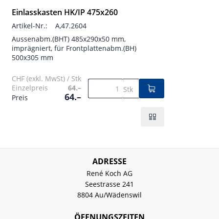
Einlasskasten HK/IP 475x260
Artikel-Nr.:
A,47.2604
Aussenabm.(BHT) 485x290x50 mm,
imprägniert, für Frontplattenabm.(BH)
500x305 mm
CHF (exkl. MwSt) / Stk
Einzelpreis
64.–
Stk
64.–
Preis
ADRESSE
René Koch AG
Seestrasse 241
8804 Au/Wädenswil
ÖFFNUNGSZEITEN