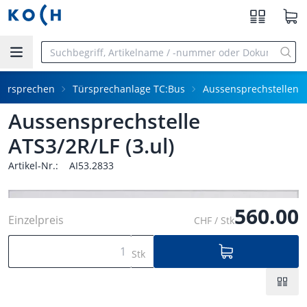
Zum Hauptinhalt springen
Türsprechen
Türsprechanlage TC:Bus
Aussensprechstellen
Aussensprechstelle
ATS3/2R/LF (3.ul)
Artikel-Nr.:
AI53.2833
560.00
Einzelpreis
CHF / Stk
Stk