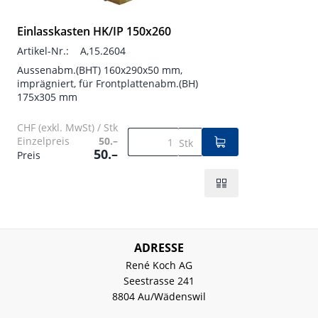
Einlasskasten HK/IP 150x260
Artikel-Nr.:
A,15.2604
Aussenabm.(BHT) 160x290x50 mm,
imprägniert, für Frontplattenabm.(BH)
175x305 mm
CHF (exkl. MwSt) / Stk
Einzelpreis
50.–
Stk
50.–
Preis
ADRESSE
René Koch AG
Seestrasse 241
8804 Au/Wädenswil