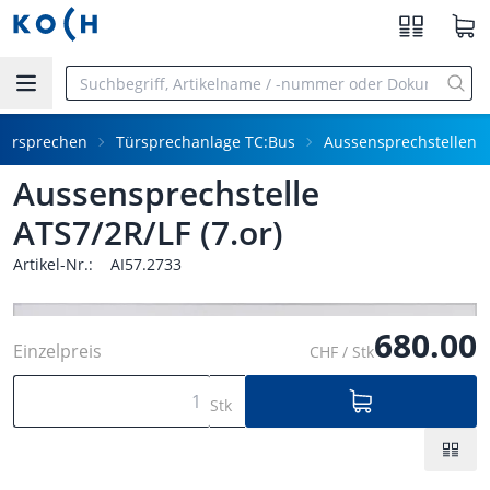
Zum Hauptinhalt springen
Türsprechen
Türsprechanlage TC:Bus
Aussensprechstellen
Aussensprechstelle
ATS7/2R/LF (7.or)
Artikel-Nr.:
AI57.2733
680.00
Einzelpreis
CHF / Stk
Stk