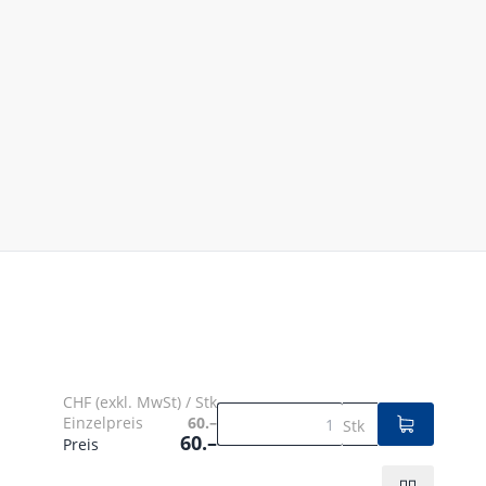
CHF (exkl. MwSt) / Stk
Einzelpreis
60.–
Stk
60.–
Preis