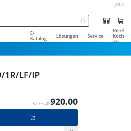
JOBS
René
E-
Lösungen
Service
Koch
Katalog
AG
/1R/LF/IP
920.00
CHF / Stk