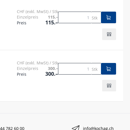
CHF (exkl. MwSt) / Stk
Einzelpreis
115.–
Stk
115.–
Preis
CHF (exkl. MwSt) / Stk
Einzelpreis
300.–
Stk
300.–
Preis
44 782 60 00
info@kochag.ch