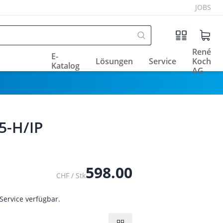
JOBS
René
E-
Lösungen
Service
Koch
Katalog
AG
5-H/IP
598.00
CHF / Stk
Service verfügbar.