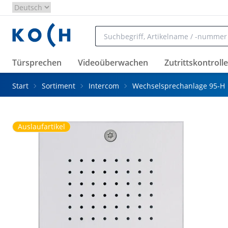
Zum Hauptinhalt springen
Türsprechen
Videoüberwachen
Zutrittskontrolle
Start
Sortiment
Intercom
Wechselsprechanlage 95-H
Auslaufartikel