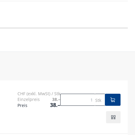
CHF (exkl. MwSt) / Stk
Einzelpreis
38.–
Stk
38.–
Preis