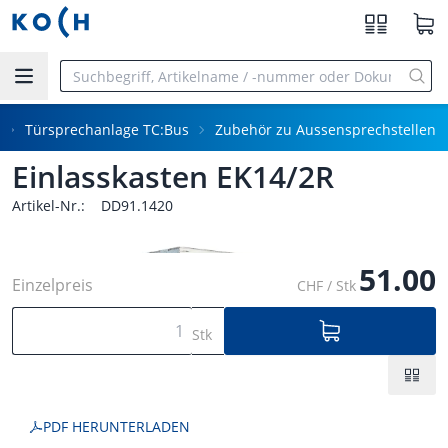
Zum Hauptinhalt springen
Türsprechanlage TC:Bus
Zubehör zu Aussensprechstellen
Einlasskasten EK14/2R
Artikel-Nr.:
DD91.1420
51.00
Einzelpreis
CHF / Stk
Stk
PDF HERUNTERLADEN