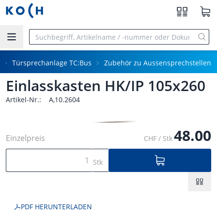
Zum Hauptinhalt springen
Türsprechanlage TC:Bus
Zubehör zu Aussensprechstellen
Einlasskasten HK/IP 105x260
Artikel-Nr.:
A,10.2604
48.00
Einzelpreis
CHF / Stk
Stk
PDF HERUNTERLADEN