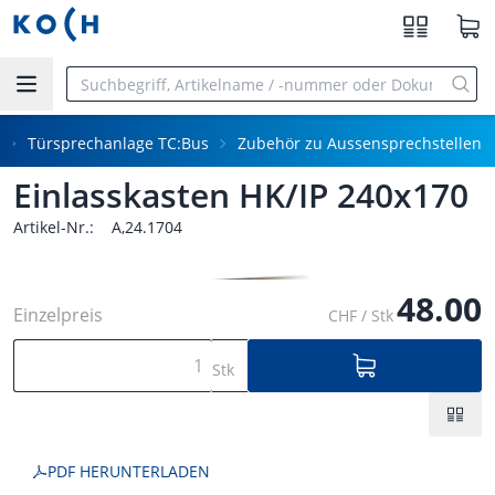
Zum Hauptinhalt springen
Türsprechanlage TC:Bus
Zubehör zu Aussensprechstellen
Einlasskasten HK/IP 240x170
Artikel-Nr.:
A,24.1704
48.00
Einzelpreis
CHF / Stk
Stk
PDF HERUNTERLADEN