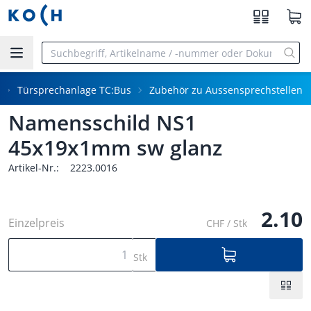
Zum Hauptinhalt springen
Türsprechanlage TC:Bus
Zubehör zu Aussensprechstellen
Namensschild NS1
45x19x1mm sw glanz
Artikel-Nr.:
2223.0016
2.10
Einzelpreis
CHF / Stk
Stk