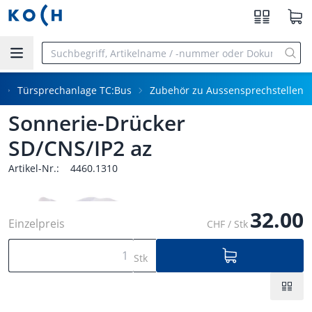
Zum Hauptinhalt springen
Türsprechanlage TC:Bus
Zubehör zu Aussensprechstellen
Sonnerie-Drücker
SD/CNS/IP2 az
Artikel-Nr.:
4460.1310
32.00
Einzelpreis
CHF / Stk
Stk