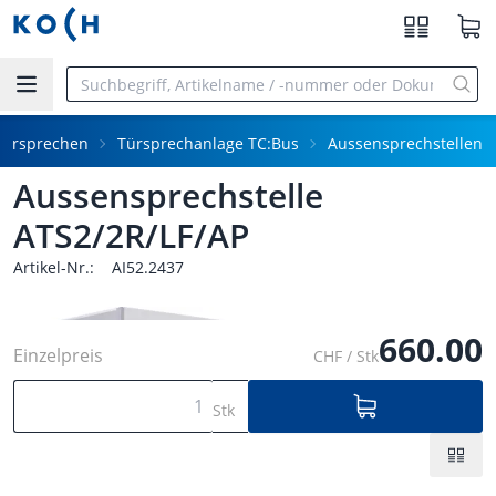
Zum Hauptinhalt springen
Türsprechen
Türsprechanlage TC:Bus
Aussensprechstellen
Aussensprechstelle
ATS2/2R/LF/AP
Artikel-Nr.:
AI52.2437
660.00
Einzelpreis
CHF / Stk
Stk