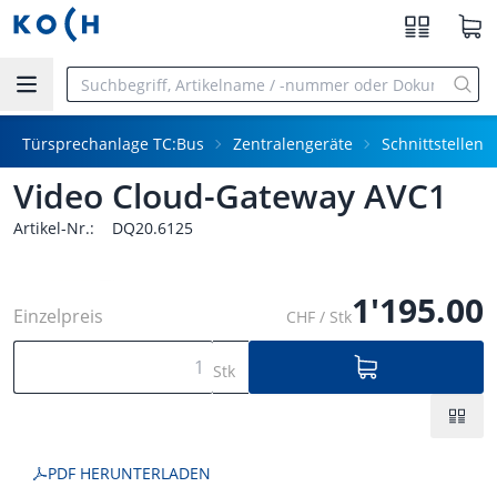
Zum Hauptinhalt springen
Türsprechanlage TC:Bus
Zentralengeräte
Schnittstellen
Video Cloud-Gateway AVC1
Artikel-Nr.:
DQ20.6125
1'195.00
Einzelpreis
CHF / Stk
Stk
PDF HERUNTERLADEN